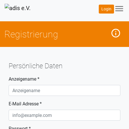
menu
Login
info_outline
mehr
Registrierung
Persönliche Daten
Anzeigename *
E-Mail Adresse *
Passwort *