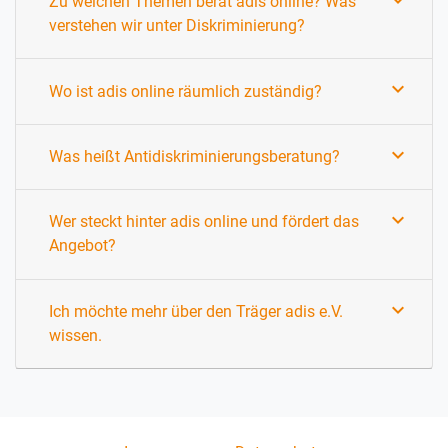
chevron_right
Zu welchen Themen berät adis online? Was
verstehen wir unter Diskriminierung?
chevron_right
Wo ist adis online räumlich zuständig?
chevron_right
Was heißt Antidiskriminierungsberatung?
chevron_right
Wer steckt hinter adis online und fördert das
Angebot?
chevron_right
Ich möchte mehr über den Träger adis e.V.
wissen.